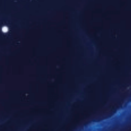
lan(中国) ）成立于2013年，总部在广州，公司一直坚持“以客
务为依托，为客户提供专业的、前瞻性的新IT信息技术解决方案
、华南地区最优秀的以客户体验为中心的智能服务商之一。
的服务管理体系、高交付能力及扎实的技术储备和持续创新能力，多
谛合作伙伴、申瓯金牌代理、博科经销商等。