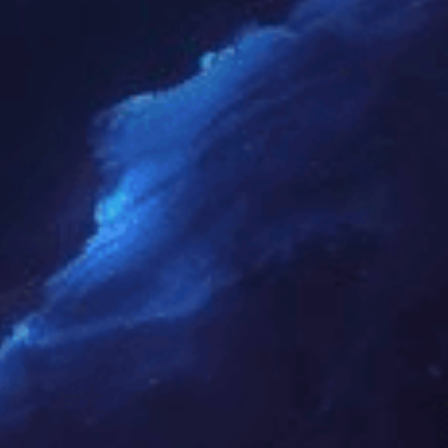
户为中心，服务只有起点，满意没有终点”为企业使命，依托多年的行
，帮助客户降低运营成本，提高生产效率，快速应对市场变化，
年来保持着与众多业界领先IT厂商紧密合作，先后成为绿盟金牌