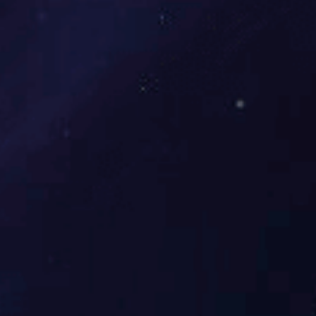
统专业服务及解决方案的服务商，在路由交换、无线网络、统一通信、
7
体育-米兰milan(中国)
大解
以客户为中心、服务只有起点，满意没有终点！
弱电系统建设及智能化系统
有语音、数据等系统进行统一的规划设计的结构化布线系统，为办公提供信