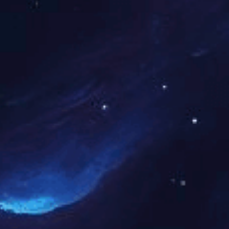
查看详情 +
2013
公司成立于2013年
10
10年服务经验
100
合作客户100+
100
现有员工100+
荣誉资质