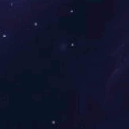
米兰体育-米兰milan(中国) 作为中国领先的IT网络系
经验。
ISO认证
米兰
综合布线系统是智能化办公室建设数字化信息系统基础设施，是将所