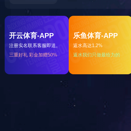
工程案例
进一步了解

国内案例
国外案例
关于我们

关于我们
进一步了解

公司简介
米兰体育官方网站
荣誉资质
发展历程