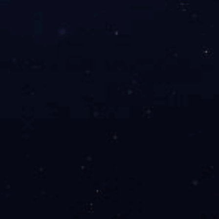
网及移动办公
智能化组网解决方案