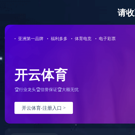
米兰体育官方网站
米兰体育-米兰milan(中国)
解决方案

解决方案
进一步了解

弱电系统建设及智能化系统
信息安全整体解决方案
安全云解决方案