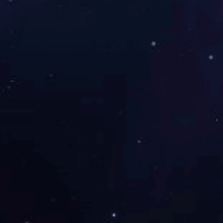
互联网+智能运维是IT运维与互联网深度融合的产物，是运维
体系和业务运维考评规范，通过梳理业务系统、支撑系统和管理
工具呈现出来，从而帮助管理者在纷繁复杂的 业务数据和IT
在企业的落地，能够基于大数据技术对现有IT系统进行快速而
化和扁平化成为现实，为企业的数字化、网络化、智能化、服
扫二维码用手机看
米兰体育-米兰milan(中国)
解决方案
弱电系统建设及智能化系统
信息安全整体解决方案
安全云解决
新闻资讯
米兰体育官方网站
行业新闻
工程案例
国内案例
国外案例
关于我们
公司简介
米兰体育官方网站
荣誉资质
发展历程
合作品牌