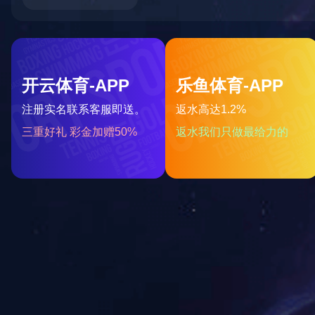
工程案例
进一步了解

国内案例
国外案例
关于我们

关于我们
进一步了解

公司简介
米兰体育官方网站
荣誉资质
发展历程