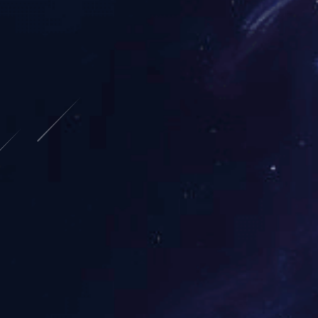
合作品牌
联系我们
020-87566596
解决方案
您现在的位置：
米兰体育-米兰milan(中国)
/
关于BOSS
/
智能化组网解决方案
解决方案
全部分类
