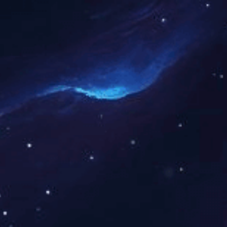

智能化组网解决方案
分类：
解决方案
发布时间：
2022-07-29 15:50:29
访问量：
0
概要:
概要:
详情
智简网络
智简网络解决方案，在物理网络和商业意图之间构建一个数字孪生世
抵御无处不在的未知威胁，为企业构建一个智慧、极简、超宽、