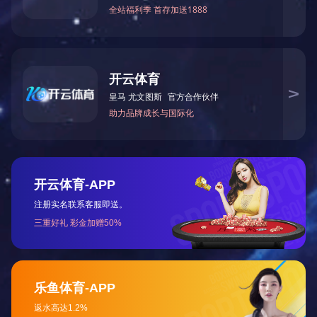
合作品牌
联系我们
020-87566596
关于我们
您现在的位置：
米兰体育-米兰milan(中国)
>
关于BOSS
>
发展历程
关于我们
全部分类
