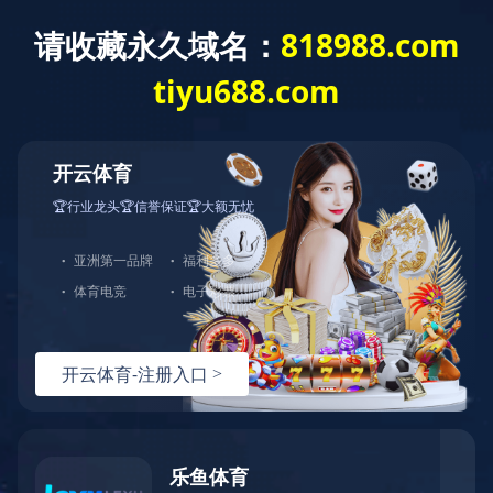
米兰体育官方网站
米兰体育-米兰milan(中国)
解决方案

解决方案
进一步了解

弱电系统建设及智能化系统
信息安全整体解决方案
安全云解决方案